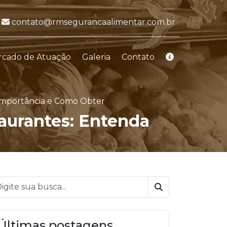
E-mail:
contato@rmsegurancaalimentar.com.br
rcado de Atuação
Galeria
Contato
 Importância e Como Obter
taurantes: Entenda
Buscar
Últimas postagens