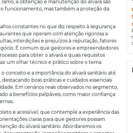
do ramo, a obtenção e manutenção do alvará são
de do funcionamento, mas também a proteção da
fios constantes no que diz respeito à segurança
staurantes que operam com atenção rigorosa a
tas, interdições e prejuízos à reputação, fatores
egócio. É comum que gestores e empreendedores
ocesso para obter o alvará e quais requisitos
raz um olhar técnico e prático sobre o tema.
 conceito e a importância do alvará sanitário até
 destacando boas práticas e cuidados essenciais
dade. Em cenários reais observados no segmento,
do a benefícios palpáveis, como maior confiança
ernas.
eto e acessível, que contemple a experiência das
orientações claras para que gestores possam
enção do alvará sanitário. Abordaremos os