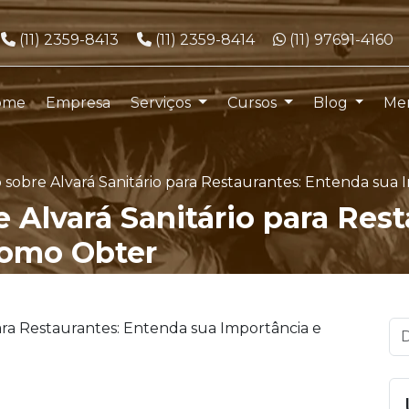
Telefone:
Telefone:
WhatsApp:
(11) 2359-8413
(11) 2359-8414
(11) 97691-4160
ome
Empresa
Serviços
Cursos
Blog
Me
sobre Alvará Sanitário para Restaurantes: Entenda sua
 Alvará Sanitário para Res
Como Obter