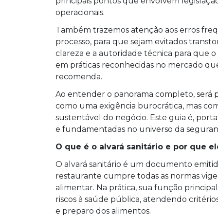
principais pontos que envolvem legislaçã
operacionais.
Também trazemos atenção aos erros freq
processo, para que sejam evitados transtor
clareza e a autoridade técnica para que o
em práticas reconhecidas no mercado qu
recomenda.
Ao entender o panorama completo, será po
como uma exigência burocrática, mas co
sustentável do negócio. Este guia é, port
e fundamentadas no universo da seguranç
O que é o alvará sanitário e por que e
O alvará sanitário é um documento emitido
restaurante cumpre todas as normas vigen
alimentar. Na prática, sua função princip
riscos à saúde pública, atendendo crité
e preparo dos alimentos.