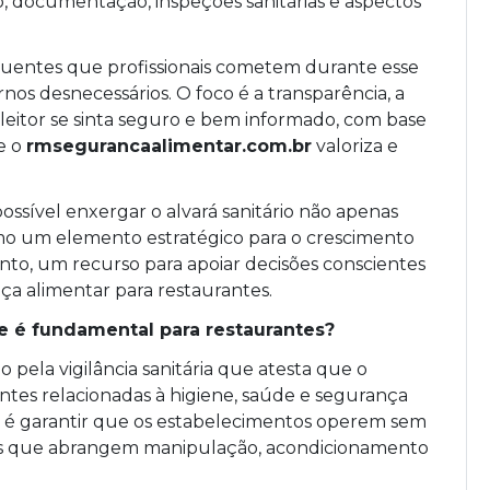
o, documentação, inspeções sanitárias e aspectos
uentes que profissionais cometem durante esse
nos desnecessários. O foco é a transparência, a
 leitor se sinta seguro e bem informado, com base
e o
rmsegurancaalimentar.com.br
valoriza e
ssível enxergar o alvará sanitário não apenas
mo um elemento estratégico para o crescimento
anto, um recurso para apoiar decisões conscientes
a alimentar para restaurantes.
le é fundamental para restaurantes?
 pela vigilância sanitária que atesta que o
tes relacionadas à higiene, saúde e segurança
al é garantir que os estabelecimentos operem sem
rios que abrangem manipulação, acondicionamento