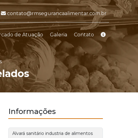
E-mail:
contato@rmsegurancaalimentar.com.br
rcado de Atuação
Galeria
Contato
s
elados
Informações
Alvará sanitário industria de alimentos