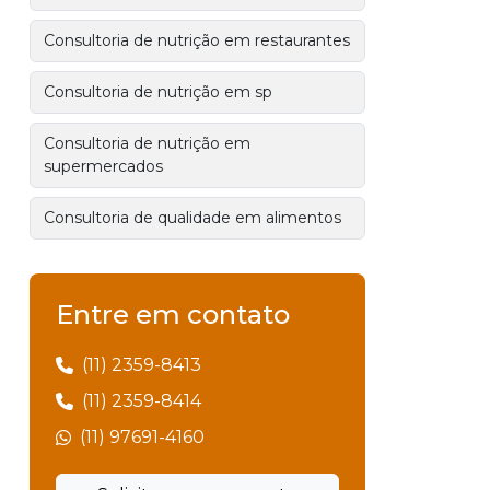
Consultoria de nutrição em restaurantes
Consultoria de nutrição em sp
Consultoria de nutrição em
supermercados
Consultoria de qualidade em alimentos
Consultoria de restaurantes
Entre em contato
Consultoria de restaurantes valor
(11) 2359-8413
Consultoria de supermercado
(11) 2359-8414
Consultoria em haccp
(11) 97691-4160
Consultoria em segurança alimentar