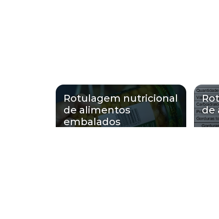
Rotulagem nutricional
Rot
de alimentos
de 
embalados
Regiões onde a Rm 
Região Central
Zona Norte