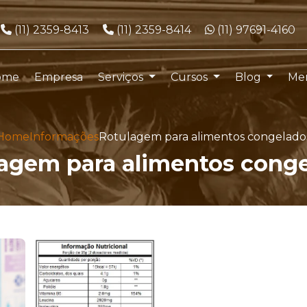
Telefone:
Telefone:
WhatsApp:
(11) 2359-8413
(11) 2359-8414
(11) 97691-4160
ome
Empresa
Serviços
Cursos
Blog
Me
Home
Informações
Rotulagem para alimentos congelado
agem para alimentos cong