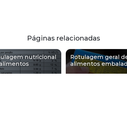
Páginas relacionadas
ulagem nutricional
Rotulagem geral d
alimentos
alimentos embala
Soluções atende Rotulagem para al
Zona Oeste
Zona Sul
Zona Leste
Gra