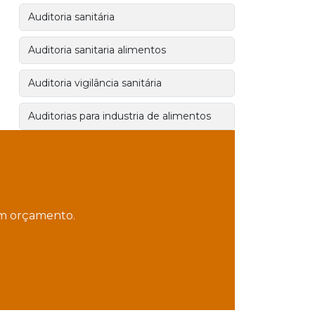
Auditoria sanitária
Auditoria sanitaria alimentos
Auditoria vigilância sanitária
Auditorias para industria de alimentos
Consultoria alimentar
Consultoria alimentar e nutricional
 um orçamento.
Consultoria alimentar em
supermercados
Consultoria alimentar sao paulo
Consultoria bares e restaurantes