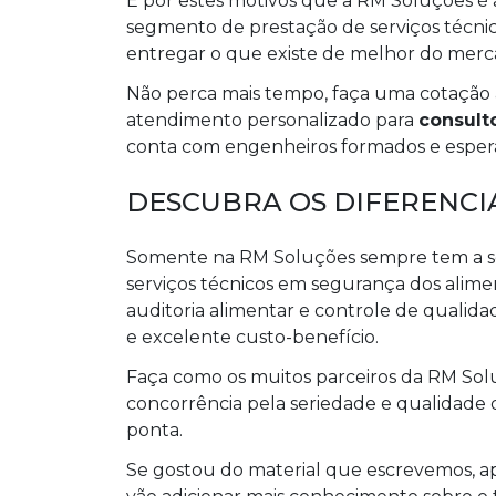
É por estes motivos que a RM Soluções é
segmento de prestação de serviços técnic
entregar o que existe de melhor do mercad
Não perca mais tempo, faça uma cotaçã
atendimento personalizado para
consult
conta com engenheiros formados e esper
DESCUBRA OS DIFERENCI
Somente na RM Soluções sempre tem a so
serviços técnicos em segurança dos alime
auditoria alimentar e controle de qualid
e excelente custo-benefício.
Faça como os muitos parceiros da RM So
concorrência pela seriedade e qualidade 
ponta.
Se gostou do material que escrevemos, a