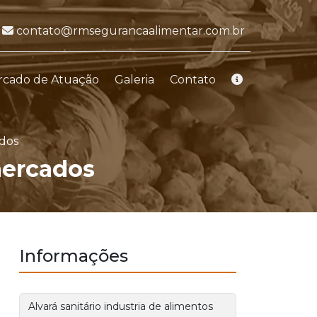
E-mail:
contato@rmsegurancaalimentar.com.br
rcado de Atuação
Galeria
Contato
dos
mercados
Informações
Alvará sanitário industria de alimentos