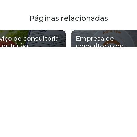
Páginas relacionadas
viço de consultoria
Empresa de
nutrição
consultoria em
nutrição
luções atende Consultoria de nutri
Zona Oeste
Zona Sul
Zona Leste
Gra
Bom Retiro
Brás
Camb
Glicério
Liberdade
Luz