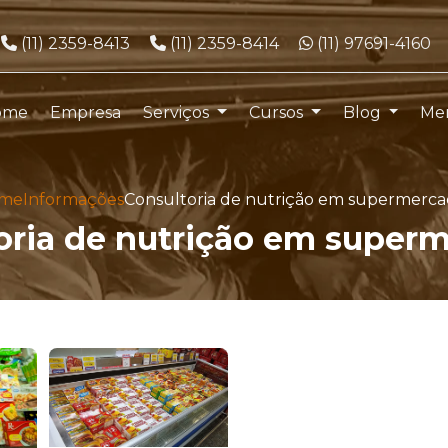
Telefone:
Telefone:
WhatsApp:
(11) 2359-8413
(11) 2359-8414
(11) 97691-4160
ome
Empresa
Serviços
Cursos
Blog
Me
me
Informações
Consultoria de nutrição em supermerca
oria de nutrição em super