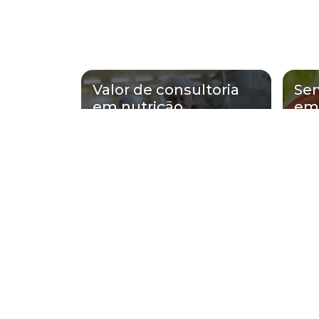
Valor de consultoria
Ser
em nutrição
em 
Regiões onde a Rm So
Região Central
Zona Norte
Aclimação
Bela Vista
Consolação
Higienópolis