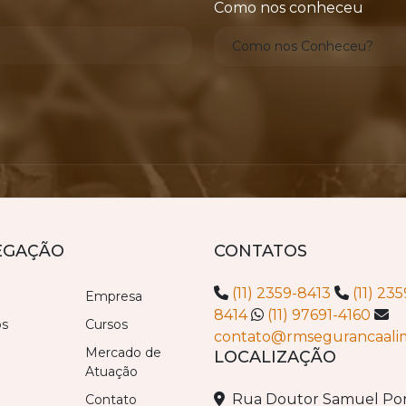
Como nos conheceu
EGAÇÃO
CONTATOS
(11) 2359-8413
(11) 235
Empresa
8414
(11) 97691-4160
os
Cursos
contato@rmsegurancaali
Mercado de
LOCALIZAÇÃO
Atuação
Rua Doutor Samuel Por
Contato