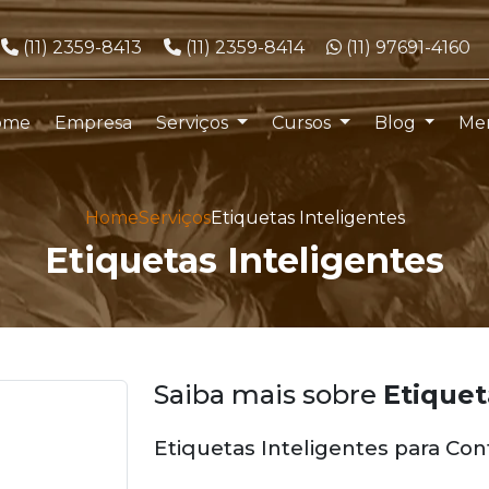
Telefone:
Telefone:
WhatsApp:
(11) 2359-8413
(11) 2359-8414
(11) 97691-4160
ome
Empresa
Serviços
Cursos
Blog
Me
Home
Serviços
Etiquetas Inteligentes
Etiquetas Inteligentes
Saiba mais sobre
Etiquet
Etiquetas Inteligentes para Co