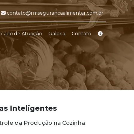
E-mail:
contato@rmsegurancaalimentar.com.br
rcado de Atuação
Galeria
Contato
as Inteligentes
ntrole da Produção na Cozinha